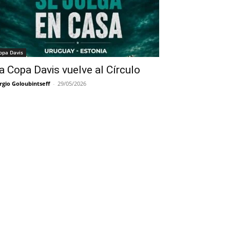
opa Davis
a Copa Davis vuelve al Círculo
rgio Goloubintseff
-
29/05/2026