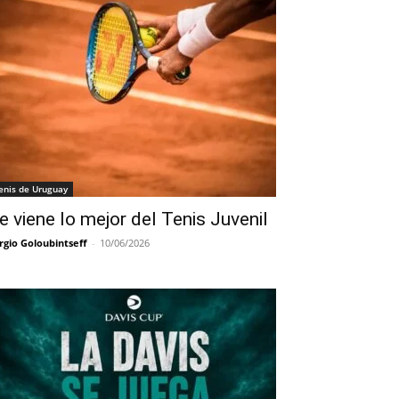
enis de Uruguay
e viene lo mejor del Tenis Juvenil
rgio Goloubintseff
-
10/06/2026