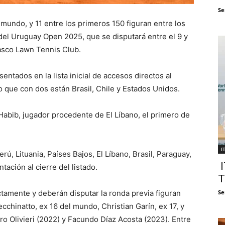
Se
mundo, y 11 entre los primeros 150 figuran entre los
l del Uruguay Open 2025, que se disputará entre el 9 y
asco Lawn Tennis Club.
entados en la lista inicial de accesos directos al
to que con dos están Brasil, Chile y Estados Unidos.
 Habib, jugador procedente de El Líbano, el primero de
I
rú, Lituania, Países Bajos, El Líbano, Brasil, Paraguay,
I
tación al cierre del listado.
T
tamente y deberán disputar la ronda previa figuran
Se
cchinatto, ex 16 del mundo, Christian Garín, ex 17, y
 Olivieri (2022) y Facundo Díaz Acosta (2023). Entre