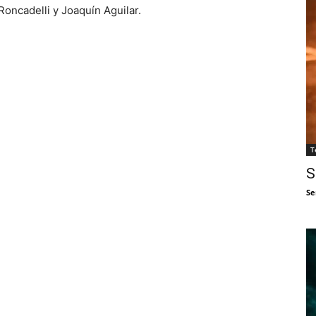
Roncadelli y Joaquín Aguilar.
T
S
Se