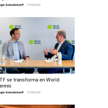
rgio Goloubintseff
-
27/06/2026
TF
TF se transforma en World
ennis
rgio Goloubintseff
-
27/06/2026