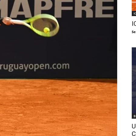
I
I
Se
B
U
C