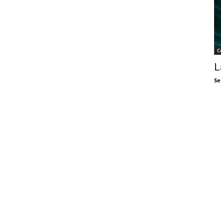
C
L
Se