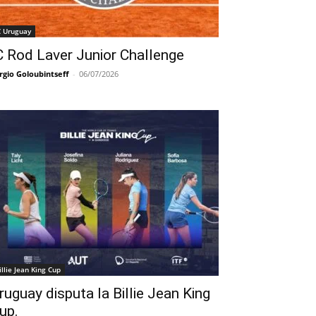
C Uruguay
C Rod Laver Junior Challenge
rgio Goloubintseff
-
06/07/2026
illie Jean King Cup
ruguay disputa la Billie Jean King
up.