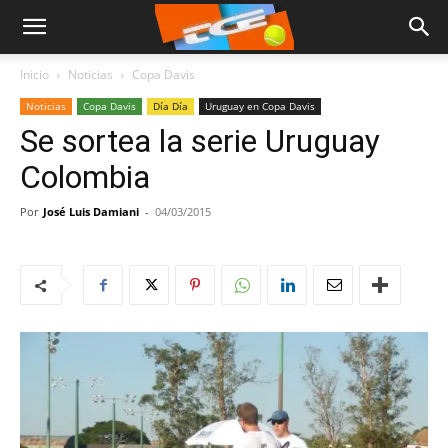
Inicio
Noticias
Copa Davis
Noticias
Copa Davis
Día Día
Uruguay en Copa Davis
Se sortea la serie Uruguay
Colombia
Por
José Luis Damiani
-
04/03/2015