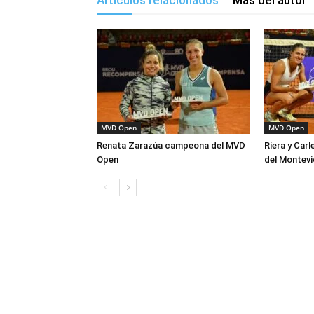
Artículos relacionados
Más del autor
MVD Open
MVD Open
Renata Zarazúa campeona del MVD
Riera y Car
Open
del Montev