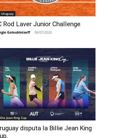
C Uruguay
C Rod Laver Junior Challenge
rgio Goloubintseff
-
06/07/2026
illie Jean King Cup
ruguay disputa la Billie Jean King
up.