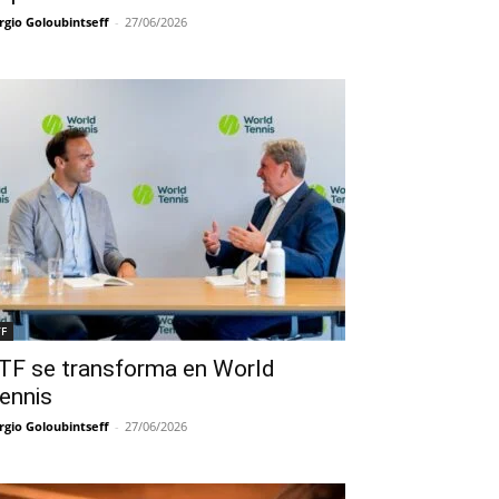
rgio Goloubintseff
-
27/06/2026
TF
TF se transforma en World
ennis
rgio Goloubintseff
-
27/06/2026