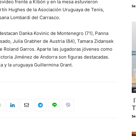
evideo frente a Kibón y en la mesa estuvieron
Se
rtín Hughes de la Asociación Uruguaya de Tenis,
sana Lombardi del Carrasco.
 destacan Danka Kovinic de Montenegro (71), Panna
asado, Julia Grabher de Austria (84), Tamara Zidansek
a de Roland Garros. Aparte las jugadoras jóvenes como
ctoria Jiménez de Andorra son figuras destacadas.
a y la uruguaya Guillermina Grant.
I
I
T
Se