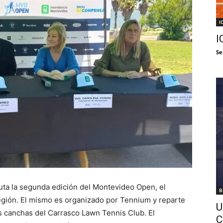
I
I
Se
puta la segunda edición del Montevideo Open, el
B
gión. El mismo es organizado por Tennium y reparte
U
s canchas del Carrasco Lawn Tennis Club. El
C