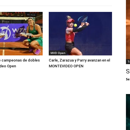
MVD Open
le campeonas de dobles
Carle, Zarazua y Parry avanzan en el
T
ideo Open
MONTEVIDEO OPEN
S
Se