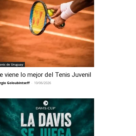
enis de Uruguay
e viene lo mejor del Tenis Juvenil
rgio Goloubintseff
-
10/06/2026