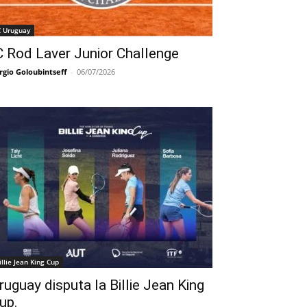
C Uruguay
C Rod Laver Junior Challenge
rgio Goloubintseff
-
06/07/2026
illie Jean King Cup
ruguay disputa la Billie Jean King
up.