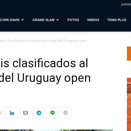
jueves
COPA DAVIS
GRAND SLAM
FOTOS
VIDEOS
TENIS PLUS
 seis clasificados al cuadro principal del Uruguay open
is clasificados al
 del Uruguay open