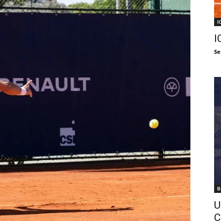
I
I
Se
B
U
C