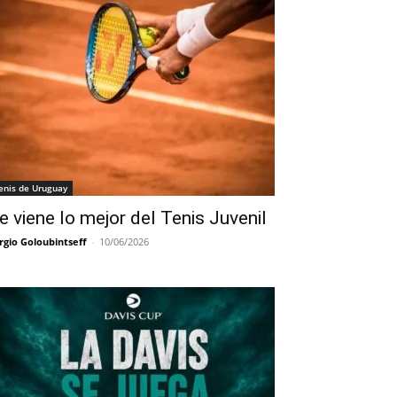
enis de Uruguay
e viene lo mejor del Tenis Juvenil
rgio Goloubintseff
-
10/06/2026