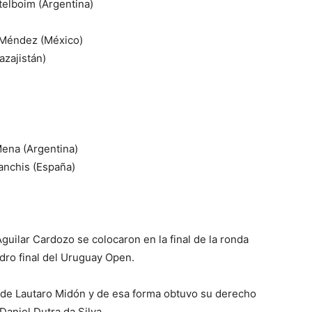
telboim (Argentina)
 Méndez (México)
azajistán)
Mena (Argentina)
anchis (España)
ilar Cardozo se colocaron en la final de la ronda
adro final del Uruguay Open.
 de Lautaro Midón y de esa forma obtuvo su derecho
Daniel Dutra da Silva.