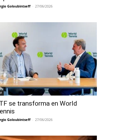
rgio Goloubintseff
-
27/06/2026
TF
TF se transforma en World
ennis
rgio Goloubintseff
-
27/06/2026