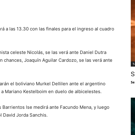
á a las 13.30 con las finales para el ingreso al cuadro
ista celeste Nicolás, se las verá ante Daniel Dutra
on chances, Joaquín Aguilar Cardozo, se las verá ante
T
S
Se
arán el boliviano Murkel Dellilen ante el argentino
e a Mariano Kestelboim en duelo de albicelestes.
ás Barrientos lse medirá ante Facundo Mena, y luego
ol David Jorda Sanchis.