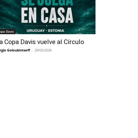
opa Davis
a Copa Davis vuelve al Círculo
rgio Goloubintseff
-
29/05/2026