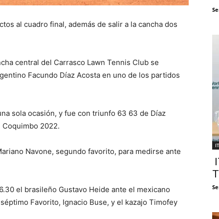
Se
ctos al cuadro final, además de salir a la cancha dos
ncha central del Carrasco Lawn Tennis Club se
argentino Facundo Díaz Acosta en uno de los partidos
 una sola ocasión, y fue con triunfo 63 63 de Díaz
de Coquimbo 2022.
I
 Mariano Navone, segundo favorito, para medirse ante
I
T
Se
 16.30 el brasileño Gustavo Heide ante el mexicano
 séptimo Favorito, Ignacio Buse, y el kazajo Timofey