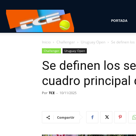
Tenis
PORTADA
Inicio
Challenger
Uruguay Open
Se definen los
con
Challenger
Uruguay Open
Se definen los se
Estilo
cuadro principal
Por
TCE
-
10/11/2025
Compartir