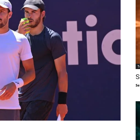
T
S
Se