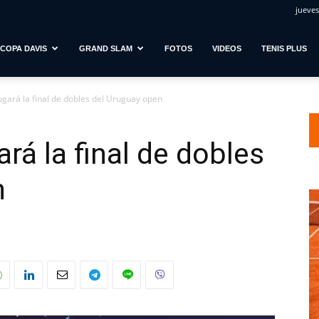
jueves
COPA DAVIS
GRAND SLAM
FOTOS
VIDEOS
TENIS PLUS
ará la final de dobles del Uruguay open
á la final de dobles
n