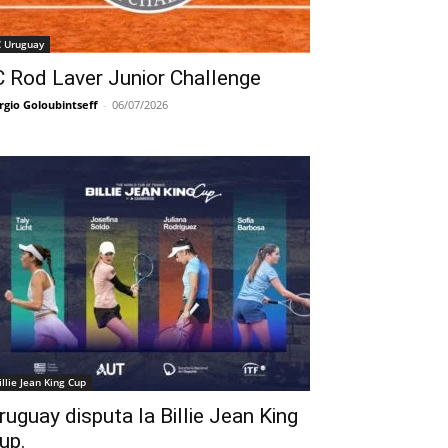
C Uruguay
C Rod Laver Junior Challenge
rgio Goloubintseff
-
06/07/2026
illie Jean King Cup
ruguay disputa la Billie Jean King
up.