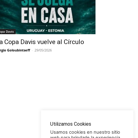
opa Davis
a Copa Davis vuelve al Círculo
rgio Goloubintseff
-
29/05/2026
Utilizamos Cookies
Usamos cookies en nuestro sitio
web para brindarle la experiencia