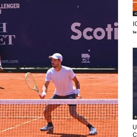
I
I
Se
B
U
C