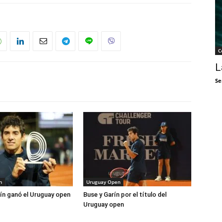
C
L
Se
n
Uruguay Open
rín ganó el Uruguay open
Buse y Garín por el título del
Uruguay open