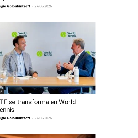
rgio Goloubintseff
-
27/06/2026
TF
TF se transforma en World
ennis
rgio Goloubintseff
-
27/06/2026