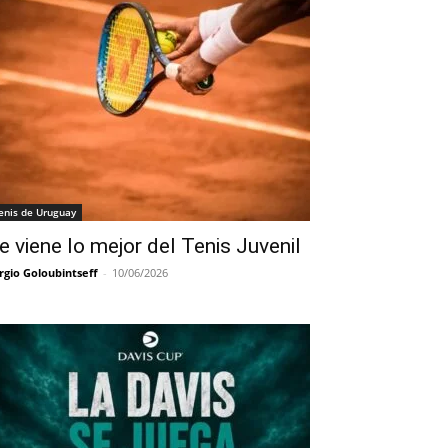
enis de Uruguay
e viene lo mejor del Tenis Juvenil
rgio Goloubintseff
-
10/06/2026