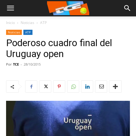
Inicio
Noticias
ATP
Noticias
ATP
Poderoso cuadro final del
Uruguay open
Por
TCE
-
28/10/2015