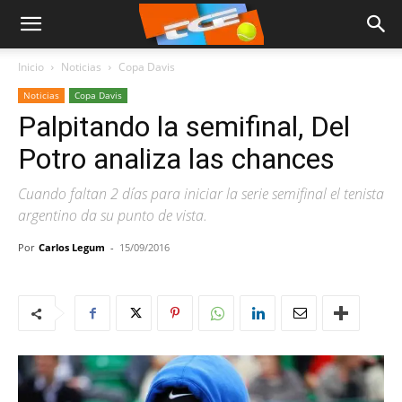
Inicio
Noticias
Copa Davis
Noticias
Copa Davis
Palpitando la semifinal, Del
Potro analiza las chances
Cuando faltan 2 días para iniciar la serie semifinal el tenista
argentino da su punto de vista.
Por
Carlos Legum
-
15/09/2016