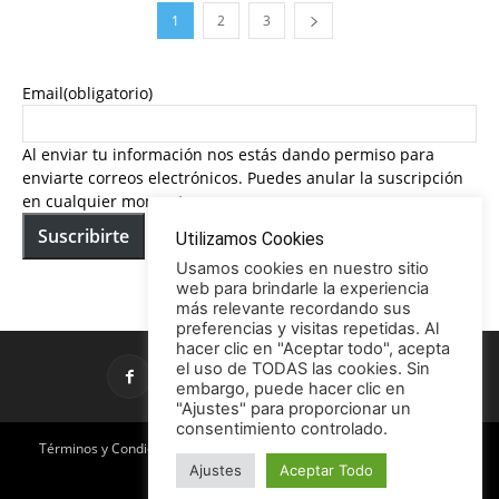
1
2
3
Email
(obligatorio)
Al enviar tu información nos estás dando permiso para
enviarte correos electrónicos. Puedes anular la suscripción
en cualquier momento.
Suscribirte
Utilizamos Cookies
Usamos cookies en nuestro sitio
web para brindarle la experiencia
más relevante recordando sus
preferencias y visitas repetidas. Al
hacer clic en "Aceptar todo", acepta
el uso de TODAS las cookies. Sin
embargo, puede hacer clic en
"Ajustes" para proporcionar un
consentimiento controlado.
Términos y Condiciones
Política de Privacidad
Promociones
Ajustes
Aceptar Todo
Publicidad en TCE
Licencia CC