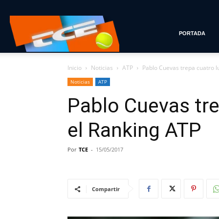
Tenis
PORTADA
Inicio
Noticias
ATP
Pablo Cuevas trepa cuatro l
con
Noticias
ATP
Pablo Cuevas tre
Estilo
el Ranking ATP
Por
TCE
-
15/05/2017
Compartir