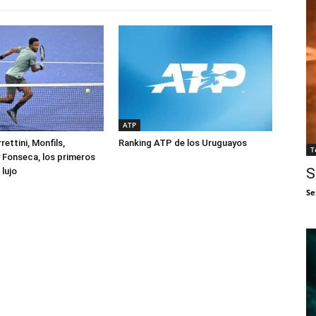
ATP
rettini, Monfils,
Ranking ATP de los Uruguayos
T
 Fonseca, los primeros
S
lujo
Se