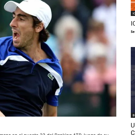
I
I
Se
B
U
C