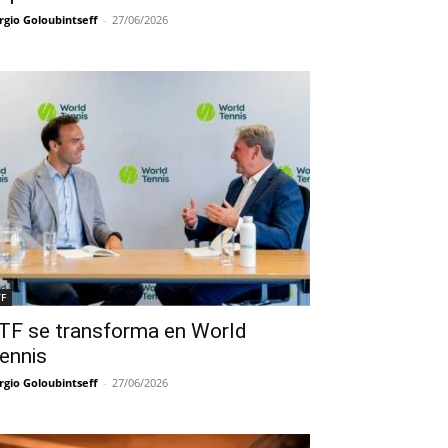
rgio Goloubintseff
-
27/06/2026
TF
TF se transforma en World
ennis
rgio Goloubintseff
-
27/06/2026