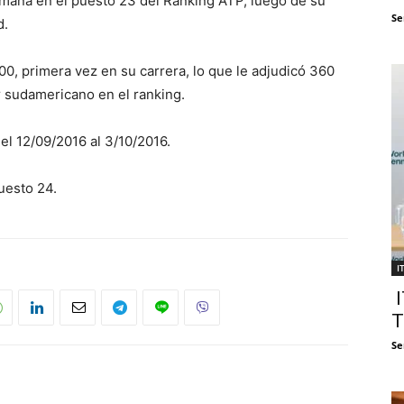
mana en el puesto 23 del Ranking ATP, luego de su
Se
d.
000, primera vez en su carrera, lo que le adjudicó 360
 sudamericano en el ranking.
el 12/09/2016 al 3/10/2016.
uesto 24.
I
I
T
Se