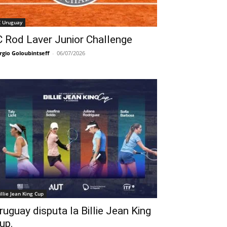
C Uruguay
C Rod Laver Junior Challenge
rgio Goloubintseff
-
06/07/2026
illie Jean King Cup
ruguay disputa la Billie Jean King
up.