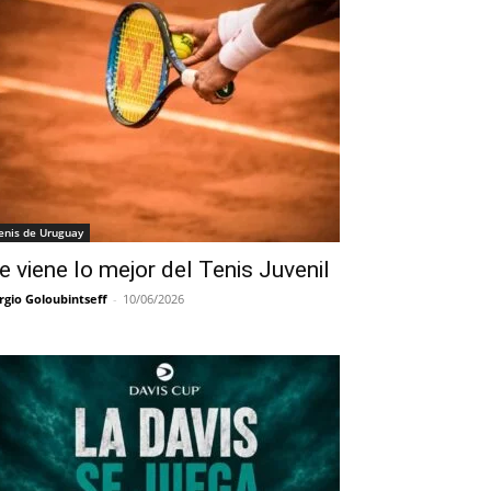
enis de Uruguay
e viene lo mejor del Tenis Juvenil
rgio Goloubintseff
-
10/06/2026