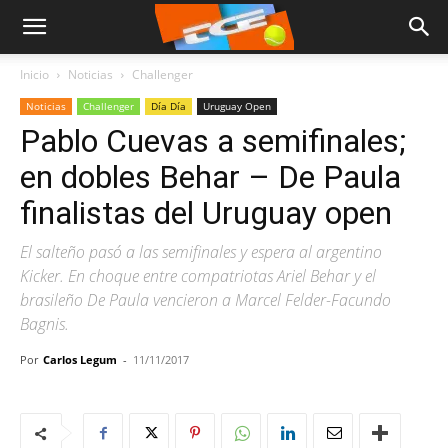
Inicio
Noticias
Challenger
Noticias
Challenger
Día Día
Uruguay Open
Pablo Cuevas a semifinales;
en dobles Behar – De Paula
finalistas del Uruguay open
El salteño pasó a las semifinales y espera al argentino
Kicker. En choque entre compatriotas Ariel Behar y el
brasileño De Paula vencieron a Marcel Felder-Facundo
Bagnis.
Por
Carlos Legum
-
11/11/2017