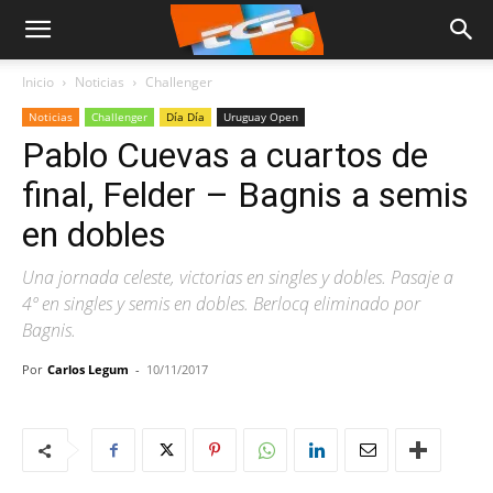
Inicio
Noticias
Challenger
Noticias
Challenger
Día Día
Uruguay Open
Pablo Cuevas a cuartos de
final, Felder – Bagnis a semis
en dobles
Una jornada celeste, victorias en singles y dobles. Pasaje a
4º en singles y semis en dobles. Berlocq eliminado por
Bagnis.
Por
Carlos Legum
-
10/11/2017