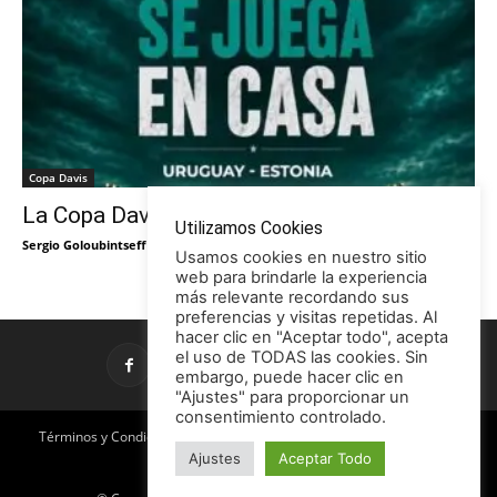
Copa Davis
La Copa Davis vuelve al Círculo
Utilizamos Cookies
Sergio Goloubintseff
-
29/05/2026
Usamos cookies en nuestro sitio
web para brindarle la experiencia
más relevante recordando sus
preferencias y visitas repetidas. Al
hacer clic en "Aceptar todo", acepta
el uso de TODAS las cookies. Sin
embargo, puede hacer clic en
"Ajustes" para proporcionar un
consentimiento controlado.
Términos y Condiciones
Política de Privacidad
Promociones
Ajustes
Aceptar Todo
Publicidad en TCE
Licencia CC