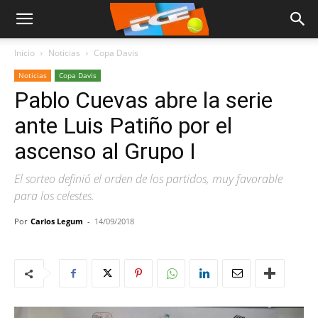
Inicio
Noticias
Copa Davis
Noticias
Copa Davis
Pablo Cuevas abre la serie
ante Luis Patiño por el
ascenso al Grupo I
El sorteo definió el orden de los partidos, muy favorable
para los celestes.
Por
Carlos Legum
-
14/09/2018