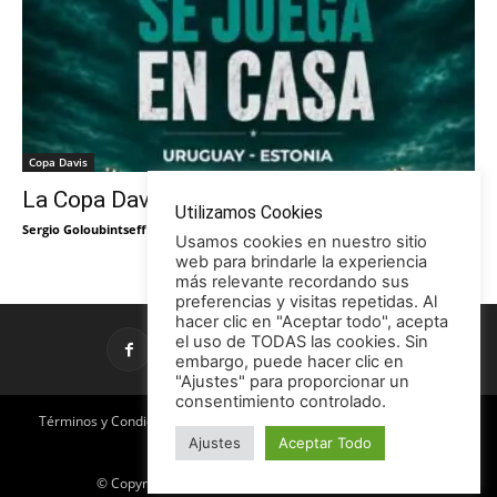
Copa Davis
La Copa Davis vuelve al Círculo
Utilizamos Cookies
Sergio Goloubintseff
-
29/05/2026
Usamos cookies en nuestro sitio
web para brindarle la experiencia
más relevante recordando sus
preferencias y visitas repetidas. Al
hacer clic en "Aceptar todo", acepta
el uso de TODAS las cookies. Sin
embargo, puede hacer clic en
"Ajustes" para proporcionar un
consentimiento controlado.
Términos y Condiciones
Política de Privacidad
Promociones
Ajustes
Aceptar Todo
Publicidad en TCE
Licencia CC
© Copyright 2026 - Tenis con Estilo / TCE Noticias