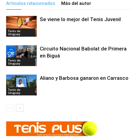
Artículos relacionados
Más del autor
Se viene lo mejor del Tenis Juvenil
Tenis de
Uruguay
Circuito Nacional Babolat de Primera
en Biguá
Tenis de
Uruguay
Aliano y Barbosa ganaron en Carrasco
Tenis de
Uruguay