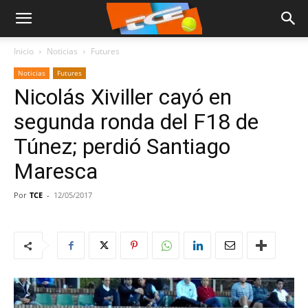
Inicio
Noticias
Futures
Noticias
Futures
Nicolás Xiviller cayó en
segunda ronda del F18 de
Túnez; perdió Santiago
Maresca
Por
TCE
-
12/05/2017