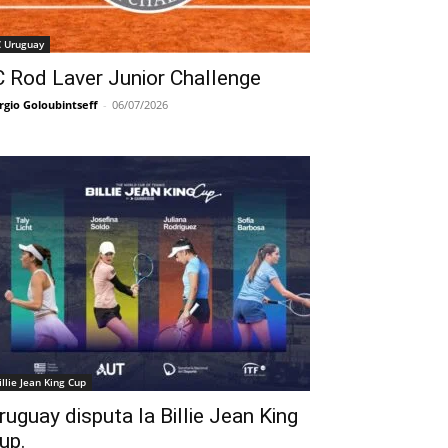
C Uruguay
C Rod Laver Junior Challenge
rgio Goloubintseff
-
06/07/2026
illie Jean King Cup
ruguay disputa la Billie Jean King
up.