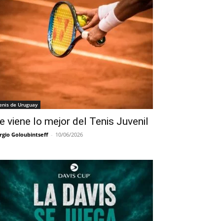
enis de Uruguay
e viene lo mejor del Tenis Juvenil
rgio Goloubintseff
-
10/06/2026