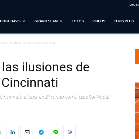
jueves
COPA DAVIS
GRAND SLAM
FOTOS
VIDEOS
TENIS PLUS
es de Pablo Cuevas en Cincinnati
las ilusiones de
Cincinnati
en Cincinnati, al caer en 2ª ronda con el español Nadal.