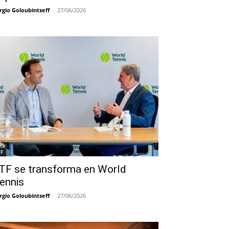
rgio Goloubintseff
-
27/06/2026
TF
TF se transforma en World
ennis
rgio Goloubintseff
-
27/06/2026