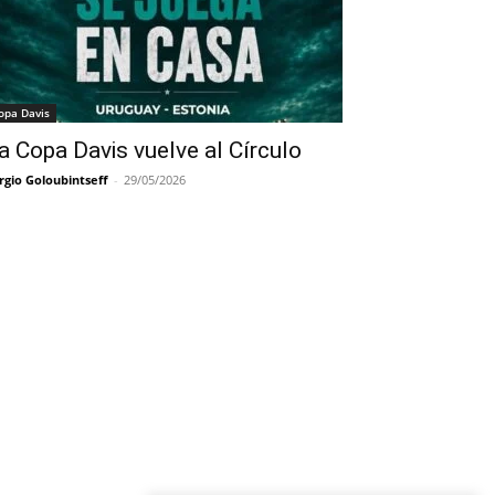
opa Davis
a Copa Davis vuelve al Círculo
rgio Goloubintseff
-
29/05/2026