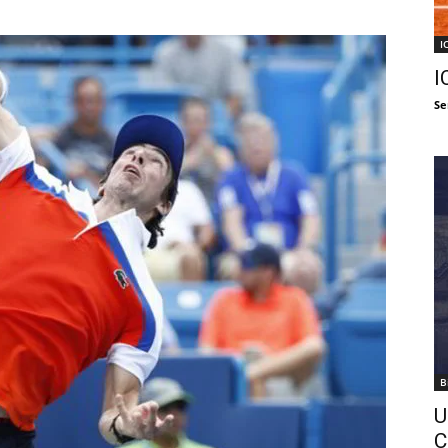
I
I
Se
B
U
C