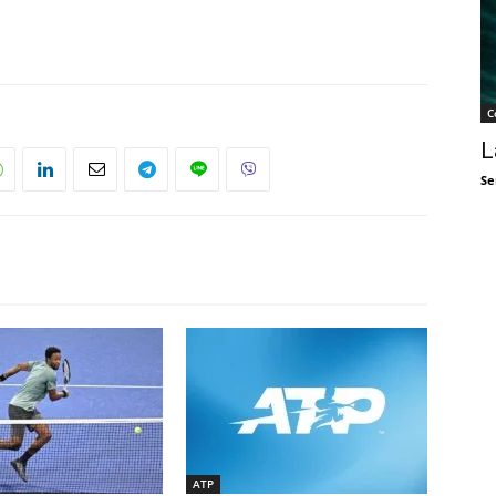
C
L
Se
ATP