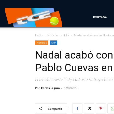
Tenis
PORTADA
Inicio
Noticias
ATP
Nadal acabó con las ilusion
con
Noticias
ATP
Nadal acabó con 
Estilo
Pablo Cuevas en 
El tenista celeste le dijo adiós a su trayecto 
Por
Carlos Legum
-
17/08/2016
Compartir