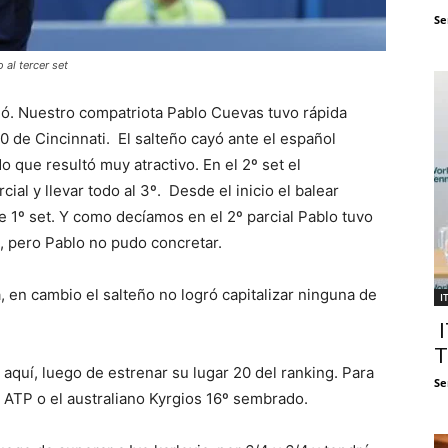
Se
 al tercer set
ó. Nuestro compatriota Pablo Cuevas tuvo rápida
 de Cincinnati. El salteño cayó ante el español
o que resultó muy atractivo. En el 2º set el
al y llevar todo al 3º. Desde el inicio el balear
1º set. Y como decíamos en el 2º parcial Pablo tuvo
, pero Pablo no pudo concretar.
, en cambio el salteño no logró capitalizar ninguna de
I
I
T
aquí, luego de estrenar su lugar 20 del ranking. Para
Se
n ATP o el australiano Kyrgios 16º sembrado.