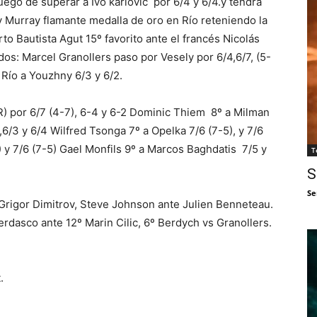
go de superar a Ivo karlovic por 6/4 y 6/4.y tendrá
 Murray flamante medalla de oro en Río reteniendo la
o Bautista Agut 15º favorito ante el francés Nicolás
dos: Marcel Granollers paso por Vesely por 6/4,6/7, (5-
n Río a Youzhny 6/3 y 6/2.
R) por 6/7 (4-7), 6-4 y 6-2 Dominic Thiem 8º a Milman
6/3 y 6/4 Wilfred Tsonga 7º a Opelka 7/6 (7-5), y 7/6
) y 7/6 (7-5) Gael Monfils 9º a Marcos Baghdatis 7/5 y
T
S
Se
Grigor Dimitrov, Steve Johnson ante Julien Benneteau.
erdasco ante 12º Marin Cilic, 6º Berdych vs Granollers.
.