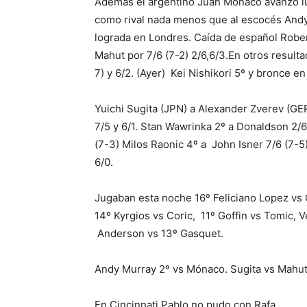
Además el argentino Juan Mónaco avanzó lue
como rival nada menos que al escocés Andy
lograda en Londres. Caída de español Robert
Mahut por 7/6 (7-2) 2/6,6/3.En otros resulta
7) y 6/2. (Ayer) Kei Nishikori 5º y bronce e
Yuichi Sugita (JPN) a Alexander Zverev (GE
7/5 y 6/1. Stan Wawrinka 2º a Donaldson 2/6,
(7-3) Milos Raonic 4º a John Isner 7/6 (7-5
6/0.
Jugaban esta noche 16º Feliciano Lopez vs 
14º Kyrgios vs Coric, 11º Goffin vs Tomic, V
Anderson vs 13º Gasquet.
Andy Murray 2º vs Mónaco. Sugita vs Mahut
En Cincinnati Pablo no pudo con Rafa.