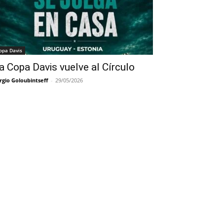
opa Davis
a Copa Davis vuelve al Círculo
rgio Goloubintseff
-
29/05/2026