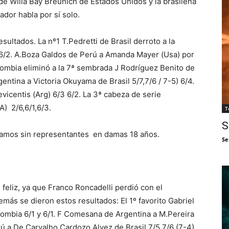
e Willa Bay Breunich de Estados Unidos y la brasileña
ador habla por sí solo.
sultados. La nº1 T.Pedretti de Brasil derroto a la
 6/2. A.Boza Galdos de Perú a Amanda Mayer (Usa) por
lombia eliminó a la 7ª sembrada J Rodríguez Benito de
entina a Victoria Okuyama de Brasil 5/7,7/6 / 7-5) 6/4.
vicentis (Arg) 6/3 6/2. La 3ª cabeza de serie
A) 2/6,6/1,6/3.
T
S
amos sin representantes en damas 18 años.
Se
feliz, ya que Franco Roncadelli perdió con el
más se dieron estos resultados: El 1º favorito Gabriel
ombia 6/1 y 6/1. F Comesana de Argentina a M.Pereira
 a De Carvalho Cardozo Alvez de Brasil 7/5 7/6 (7-4),