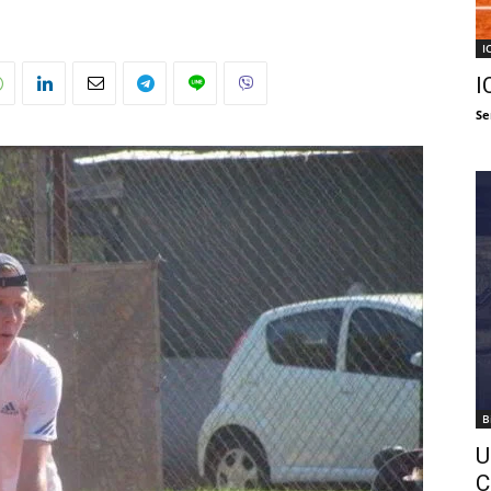
I
I
Se
B
U
C