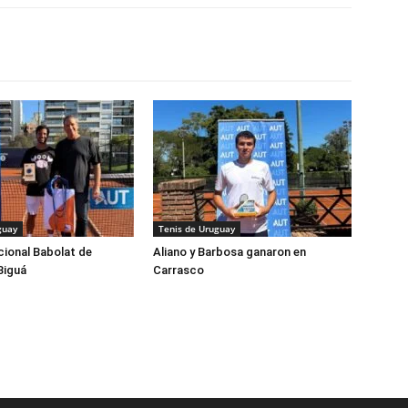
guay
Tenis de Uruguay
cional Babolat de
Aliano y Barbosa ganaron en
Biguá
Carrasco