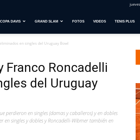
jueves
COPA DAVIS
GRAND SLAM
FOTOS
VIDEOS
TENIS PLUS
 eliminados en singles del Uruguay Bowl
y Franco Roncadelli
ngles del Uruguay
ue perdieron en singles (damas y caballeros) y en dobles
 en singles y dobles y Roncadelli-Wibmer también en