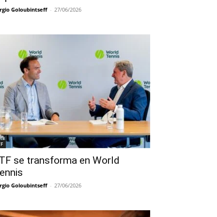
rgio Goloubintseff
-
27/06/2026
TF
TF se transforma en World
ennis
rgio Goloubintseff
-
27/06/2026