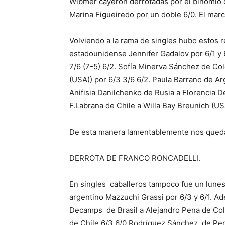
Wibmer cayeron derrotadas por el binomio d
Marina Figueiredo por un doble 6/0. El marc
Volviendo a la rama de singles hubo estos re
estadounidense Jennifer Gadalov por 6/1 y
7/6 (7-5) 6/2. Sofía Minerva Sánchez de Co
(USA)) por 6/3 3/6 6/2. Paula Barrano de Arg
Anifisia Danilchenko de Rusia a Florencia De
F.Labrana de Chile a Willa Bay Breunich (US
De esta manera lamentablemente nos qued
DERROTA DE FRANCO RONCADELLI.
En singles caballeros tampoco fue un lunes 
argentino Mazzuchi Grassi por 6/3 y 6/1. Ade
Decamps de Brasil a Alejandro Pena de Col
de Chile 6/3 6/0 Rodríguez Sánchez de Perú