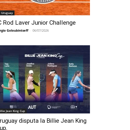
C Uruguay
C Rod Laver Junior Challenge
rgio Goloubintseff
-
06/07/2026
illie Jean King Cup
ruguay disputa la Billie Jean King
up.