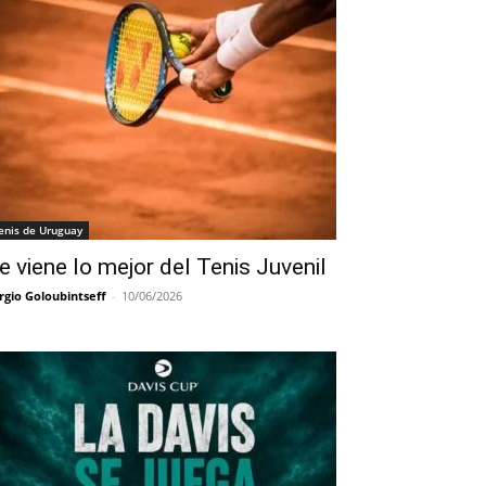
enis de Uruguay
e viene lo mejor del Tenis Juvenil
rgio Goloubintseff
-
10/06/2026