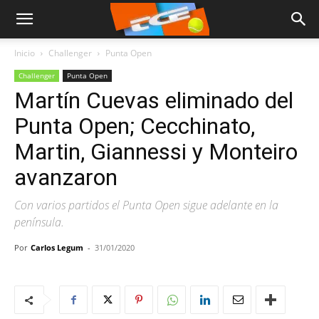
Inicio
Challenger
Punta Open
Challenger
Punta Open
Martín Cuevas eliminado del
Punta Open; Cecchinato,
Martin, Giannessi y Monteiro
avanzaron
Con varios partidos el Punta Open sigue adelante en la
península.
Por
Carlos Legum
-
31/01/2020