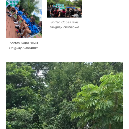
Sorteo Copa Davis
Uruguay Zimbabwe
Sorteo Copa Davis
Uruguay Zimbabwe
Reproductor
de
vídeo