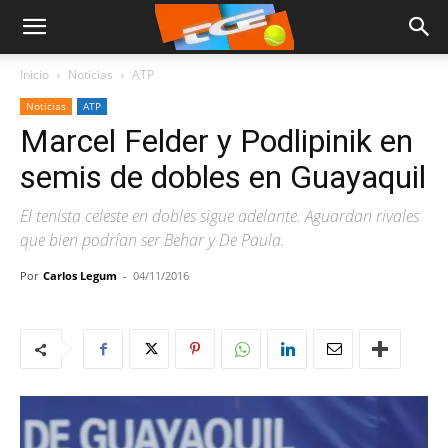
Inicio
Noticias
ATP
Noticias
ATP
Marcel Felder y Podlipinik en
semis de dobles en Guayaquil
El tenista celeste en dobles sigue adelante. Aguardan rivales
que bien podrían ser Behar y De Paula.
Por
Carlos Legum
-
04/11/2016