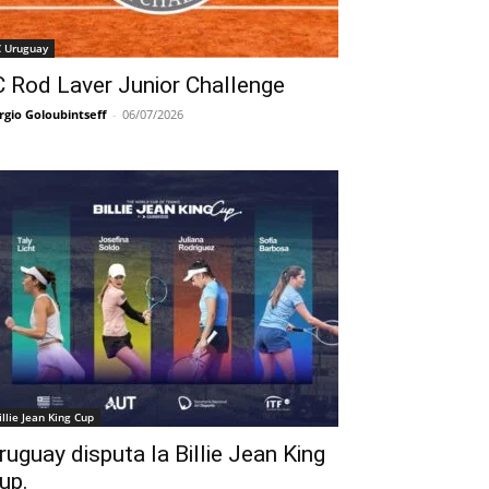
C Uruguay
C Rod Laver Junior Challenge
rgio Goloubintseff
-
06/07/2026
illie Jean King Cup
ruguay disputa la Billie Jean King
up.