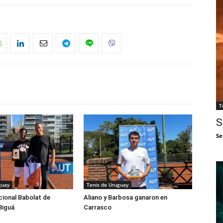
T
S
Se
guay
Tenis de Uruguay
cional Babolat de
Aliano y Barbosa ganaron en
Biguá
Carrasco