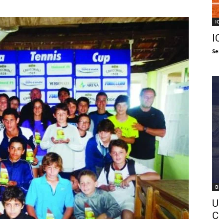
I
I
Se
B
U
C