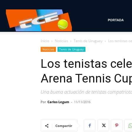
Tenis
PORTADA
Inicio
Noticias
Tenis de Uruguay
Los tenistas c
con
Noticias
Tenis de Uruguay
Los tenistas cele
Estilo
Arena Tennis Cup
Una buena actuación de tenistas compatriotas
Por
Carlos Legum
-
11/11/2016
Compartir