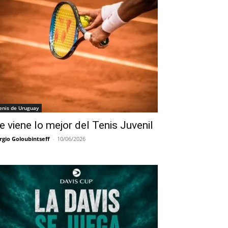
enis de Uruguay
e viene lo mejor del Tenis Juvenil
rgio Goloubintseff
-
10/06/2026