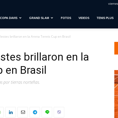
viernes
COPA DAVIS
GRAND SLAM
FOTOS
VIDEOS
TENIS PLUS
elestes brillaron en la Arena Tennis Cup en Brasil
stes brillaron en la
 en Brasil
 por tierras norteñas.