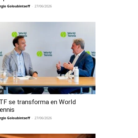
rgio Goloubintseff
-
27/06/2026
TF
TF se transforma en World
ennis
rgio Goloubintseff
-
27/06/2026