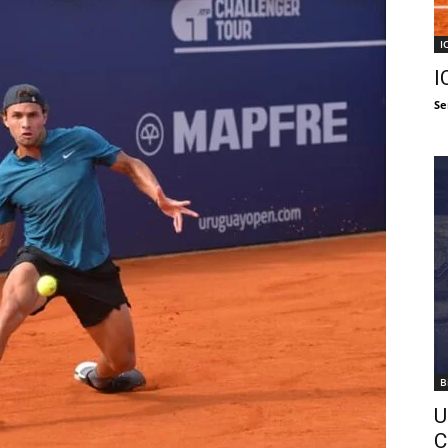
I
I
Se
B
U
C