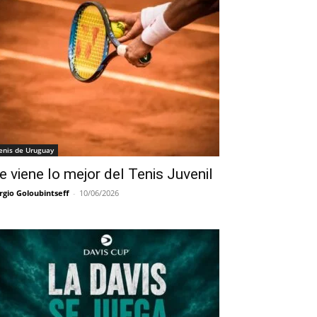
enis de Uruguay
e viene lo mejor del Tenis Juvenil
rgio Goloubintseff
-
10/06/2026