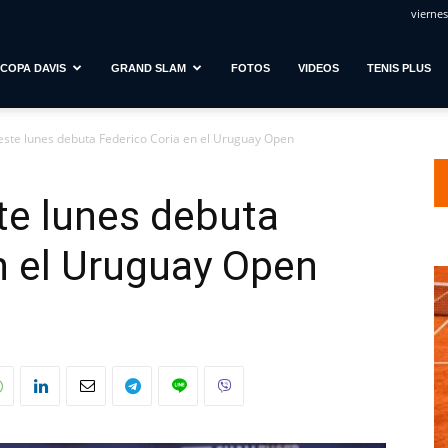
viernes
COPA DAVIS
GRAND SLAM
FOTOS
VIDEOS
TENIS PLUS
este lunes debuta Federico Coria en el Uruguay Open
te lunes debuta
n el Uruguay Open