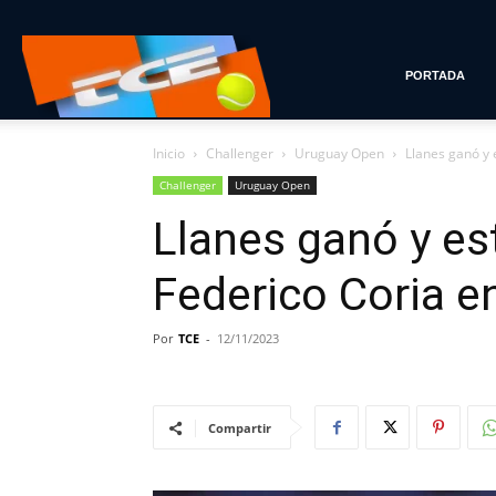
Tenis
PORTADA
Inicio
Challenger
Uruguay Open
Llanes ganó y 
con
Challenger
Uruguay Open
Llanes ganó y es
Estilo
Federico Coria e
Por
TCE
-
12/11/2023
Compartir