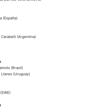
la (España)
 Carabelli (Argentina)
n
amoto (Brasil)
o Llanes (Uruguay)
r (SWE)
n