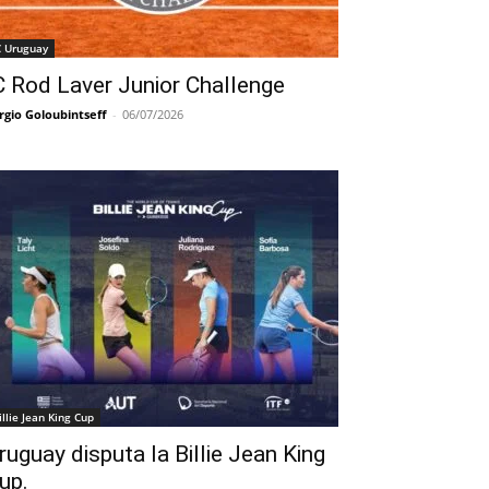
C Uruguay
C Rod Laver Junior Challenge
rgio Goloubintseff
-
06/07/2026
illie Jean King Cup
ruguay disputa la Billie Jean King
up.