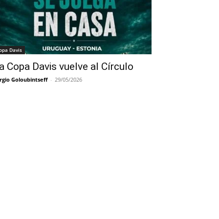
opa Davis
a Copa Davis vuelve al Círculo
rgio Goloubintseff
-
29/05/2026