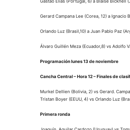
Gastao Elias (Portugal, 6) a Blaise Bicknell
Gerard Campana Lee (Corea, 12) a Ignacio 
Orlando Luz (Brasil,10) a Juan Pablo Paz (A
Álvaro Guillén Meza (Ecuador,8) vs Adolfo V
Programación lunes 13 de noviembre
Cancha Central – Hora 12 – Finales de clasi
Murkel Dellien (Bolivia, 2) vs Gerard. Camp
Tristan Boyer (EEUU, 4) vs Orlando Luz (Bras
Primera ronda
Joaquín Aguilar Cardozo (Uruguay) vs Tomás