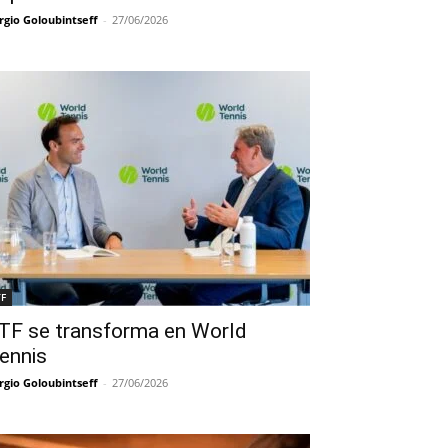
rgio Goloubintseff
-
27/06/2026
TF
TF se transforma en World
ennis
rgio Goloubintseff
-
27/06/2026