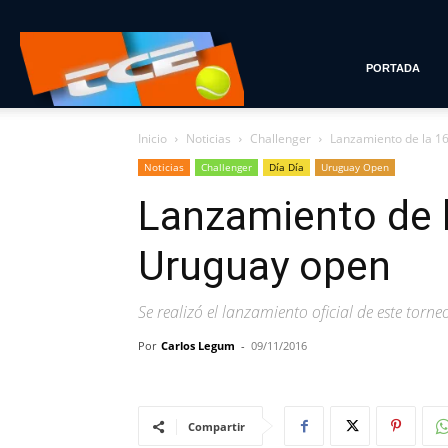
Tenis
PORTADA
Inicio
Noticias
Challenger
Lanzamiento de la 16
con
Noticias
Challenger
Día Día
Uruguay Open
Lanzamiento de l
Estilo
Uruguay open
Se realizó el lanzamiento oficial de este torn
Por
Carlos Legum
-
09/11/2016
Compartir