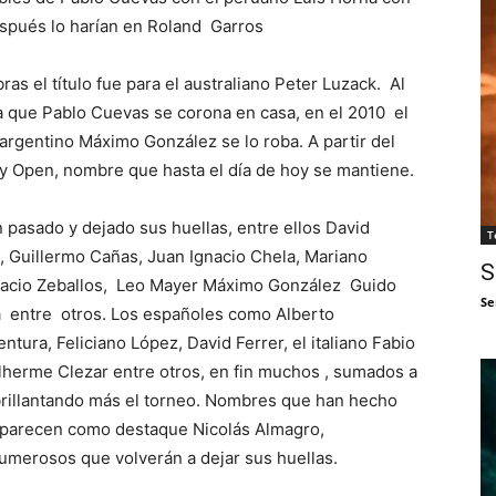
espués lo harían en Roland Garros
ras el título fue para el australiano Peter Luzack. Al
 que Pablo Cuevas se corona en casa, en el 2010 el
l argentino Máximo González se lo roba. A partir del
y Open, nombre que hasta el día de hoy se mantiene.
pasado y dejado sus huellas, entre ellos David
T
, Guillermo Cañas, Juan Ignacio Chela, Mariano
S
oracio Zeballos, Leo Mayer Máximo González Guido
Se
 entre otros. Los españoles como Alberto
tura, Feliciano López, David Ferrer, el italiano Fabio
ilherme Clezar entre otros, en fin muchos , sumados a
abrillantando más el torneo. Nombres que han hecho
n aparecen como destaque Nicolás Almagro,
umerosos que volverán a dejar sus huellas.