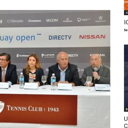
I
I
Se
B
U
C