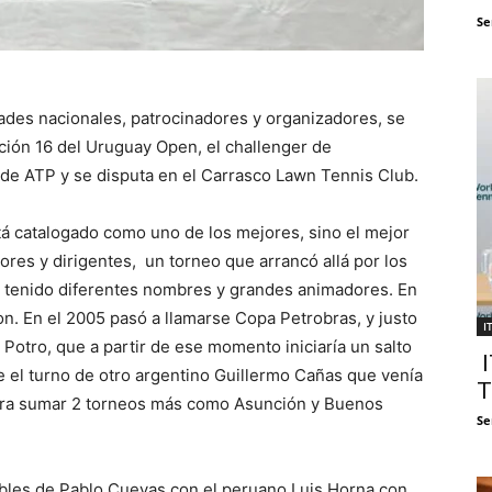
Se
des nacionales, patrocinadores y organizadores, se
ición 16 del Uruguay Open, el challenger de
 de ATP y se disputa en el Carrasco Lawn Tennis Club.
tá catalogado como uno de los mejores, sino el mejor
res y dirigentes, un torneo que arrancó allá por los
 tenido diferentes nombres y grandes animadores. En
n. En el 2005 pasó a llamarse Copa Petrobras, y justo
I
l Potro, que a partir de ese momento iniciaría un salto
I
e el turno de otro argentino Guillermo Cañas que venía
T
 para sumar 2 torneos más como Asunción y Buenos
Se
obles de Pablo Cuevas con el peruano Luis Horna con