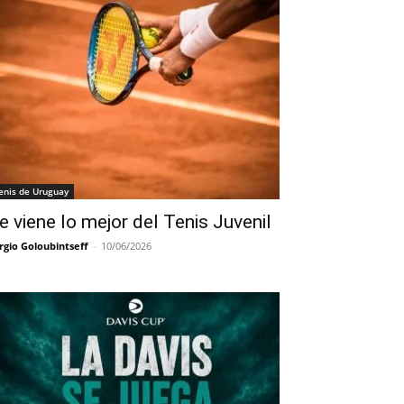
enis de Uruguay
e viene lo mejor del Tenis Juvenil
rgio Goloubintseff
-
10/06/2026