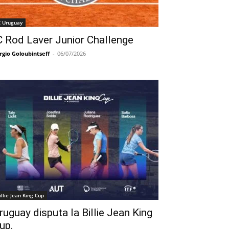
C Uruguay
C Rod Laver Junior Challenge
rgio Goloubintseff
-
06/07/2026
illie Jean King Cup
ruguay disputa la Billie Jean King
up.