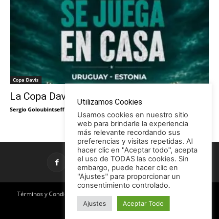
Copa Davis
La Copa Davis vuelve al Círculo
Utilizamos Cookies
Sergio Goloubintseff
-
29/05/2026
Usamos cookies en nuestro sitio
web para brindarle la experiencia
más relevante recordando sus
preferencias y visitas repetidas. Al
hacer clic en "Aceptar todo", acepta
el uso de TODAS las cookies. Sin
embargo, puede hacer clic en
"Ajustes" para proporcionar un
consentimiento controlado.
Términos y Condiciones
Política de Privacidad
Promociones
Ajustes
Aceptar Todo
Publicidad en TCE
Licencia CC