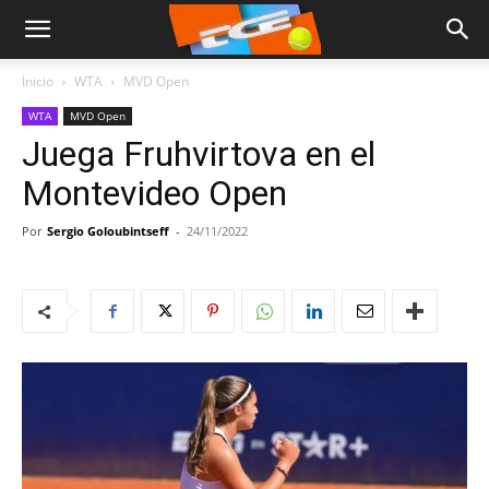
Inicio
WTA
MVD Open
WTA
MVD Open
Juega Fruhvirtova en el
Montevideo Open
Por
Sergio Goloubintseff
-
24/11/2022