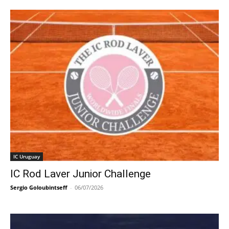
IC Uruguay
IC Rod Laver Junior Challenge
Sergio Goloubintseff
-
06/07/2026