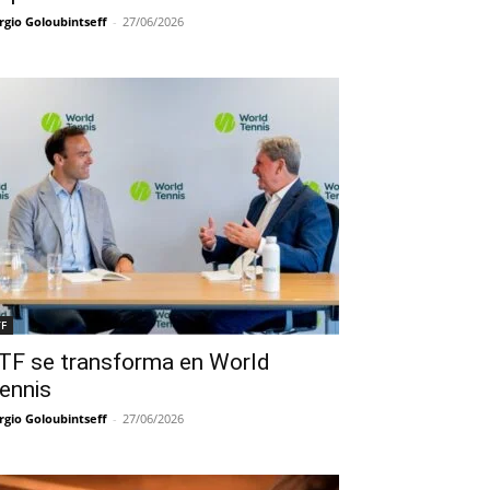
rgio Goloubintseff
-
27/06/2026
TF
TF se transforma en World
ennis
rgio Goloubintseff
-
27/06/2026