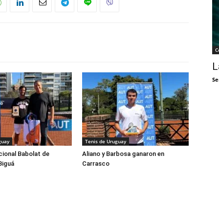
C
L
Se
guay
Tenis de Uruguay
cional Babolat de
Aliano y Barbosa ganaron en
Biguá
Carrasco