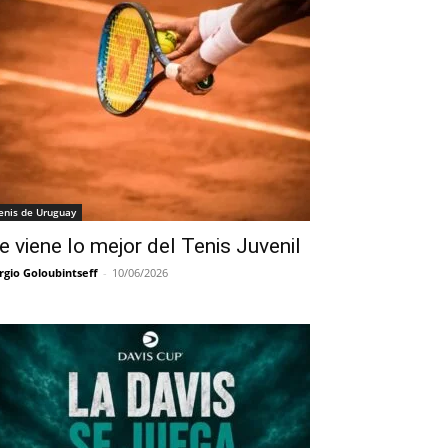
enis de Uruguay
e viene lo mejor del Tenis Juvenil
rgio Goloubintseff
-
10/06/2026