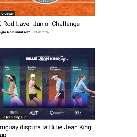
C Uruguay
C Rod Laver Junior Challenge
rgio Goloubintseff
-
06/07/2026
illie Jean King Cup
ruguay disputa la Billie Jean King
up.