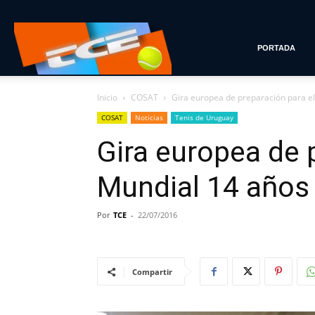
Tenis
PORTADA
Inicio
COSAT
Gira europea de preparación para e
con
COSAT
Noticias
Tenis de Uruguay
Gira europea de 
Estilo
Mundial 14 años
Por
TCE
-
22/07/2016
Compartir