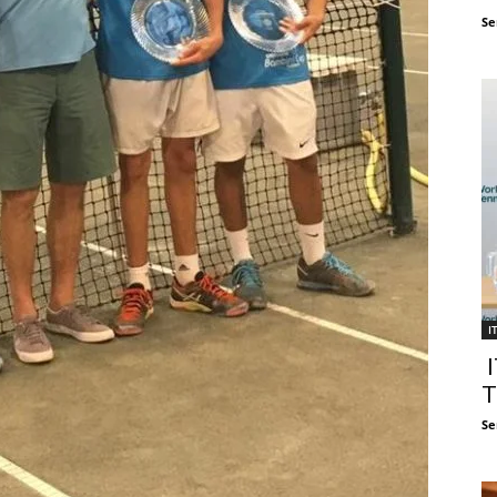
Se
I
I
T
Se