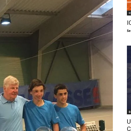
I
I
Se
B
U
C