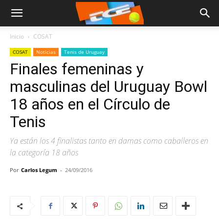
Inicio
COSAT
COSAT
Noticias
Tenis de Uruguay
Finales femeninas y
masculinas del Uruguay Bowl
18 años en el Círculo de
Tenis
Ya están los 4 finalistas tanto en damas como caballeros en
la categoría 18 años
Por
Carlos Legum
-
24/09/2016