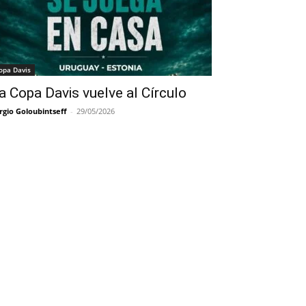
opa Davis
a Copa Davis vuelve al Círculo
rgio Goloubintseff
-
29/05/2026