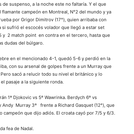
s de suspenso, a la noche este no faltaría. Y el que
 El flamante campeón en Montreal, N°2 del mundo y ya
prueba por Grigor Dimitrov (17°), quien arribaba con
si sufrió el escocés volador que llegó a estar set
5 y 2 match point en contra en el tercero, hasta que
as dudas del búlgaro.
iebre en el mencionado 4-1, quedó 5-6 y perdió en la
riba, con su arsenal de golpes frente a un Murray que
ero sacó a relucir todo su nivel el británico y lo
 el pasaje a la siguiente ronda.
rán 1ª Djokovic vs 5º Wawrinka. Berdych 6º vs
y Andy Murray 3º frente a Richard Gasquet (12°), que
mo campeón que dijo adiós. El croata cayó por 7/5 y 6/3.
ída fea de Nadal.