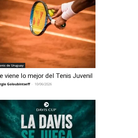
enis de Uruguay
e viene lo mejor del Tenis Juvenil
rgio Goloubintseff
-
10/06/2026