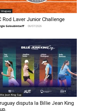
C Uruguay
C Rod Laver Junior Challenge
rgio Goloubintseff
-
06/07/2026
illie Jean King Cup
ruguay disputa la Billie Jean King
up.