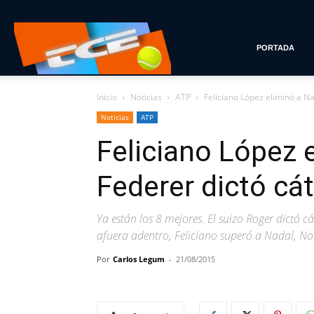
Tenis
PORTADA
Inicio
Noticias
ATP
Feliciano López eliminó a Na
con
Noticias
ATP
Feliciano López 
Estilo
Federer dictó cá
Ya están los 8 mejores. El suizo Roger dictó 
afuera adentro, Feliciano superó a Nadal, Nole
Por
Carlos Legum
-
21/08/2015