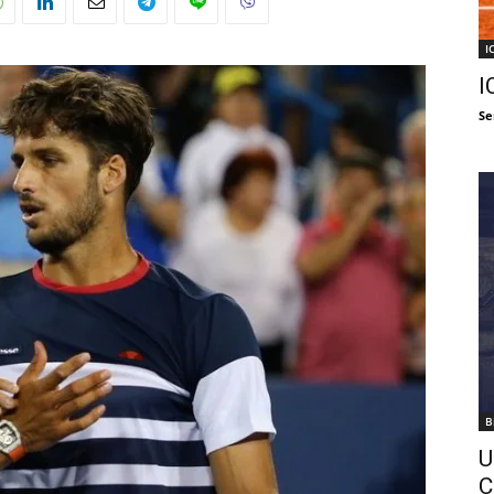
I
I
Se
B
U
C