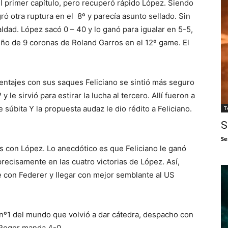
 primer capítulo, pero recuperó rápido López. Siendo
ró otra ruptura en el 8º y parecía asunto sellado. Sin
aldad. López sacó 0 – 40 y lo ganó para igualar en 5-5,
ño de 9 coronas de Roland Garros en el 12º game. El
entajes con sus saques Feliciano se sintió más seguro
le sirvió para estirar la lucha al tercero. Allí fueron a
úbita Y la propuesta audaz le dio rédito a Feliciano.
T
S
Se
s con López. Lo anecdótico es que Feliciano le ganó
precisamente en las cuatro victorias de López. Así,
 con Federer y llegar con mejor semblante al US
x nº1 del mundo que volvió a dar cátedra, despacho con
a Roger manda 4-0