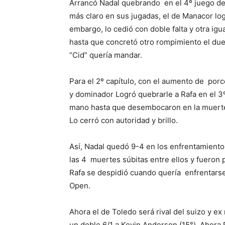
Arrancó Nadal quebrando en el 4º juego del
más claro en sus jugadas, el de Manacor log
embargo, lo cedió con doble falta y otra igu
hasta que concretó otro rompimiento el due
“Cid” quería mandar.
Para el 2º capítulo, con el aumento de porc
y dominador Logró quebrarle a Rafa en el 3º y 
mano hasta que desembocaron en la muerte s
Lo cerró con autoridad y brillo.
Así, Nadal quedó 9-4 en los enfrentamiento
las 4 muertes súbitas entre ellos y fueron 
Rafa se despidió cuando quería enfrentarse
Open.
Ahora el de Toledo será rival del suizo y e
un doble 6/1 a Kevin Anderson (15°). Ahor