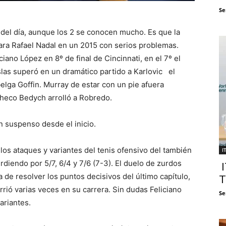
Se
 del día, aunque los 2 se conocen mucho. Es que la
para Rafael Nadal en un 2015 con serios problemas.
iano López en 8º de final de Cincinnati, en el 7º el
slas superó en un dramático partido a Karlovic el
elga Goffin. Murray de estar con un pie afuera
 checo Bedych arrolló a Robredo.
n suspenso desde el inicio.
os ataques y variantes del tenis ofensivo del también
I
diendo por 5/7, 6/4 y 7/6 (7-3). El duelo de zurdos
I
a de resolver los puntos decisivos del último capítulo,
T
rrió varias veces en su carrera. Sin dudas Feliciano
Se
ariantes.