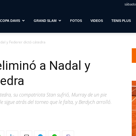
sábado,
COPA DAVIS
GRAND SLAM
FOTOS
VIDEOS
TENIS PLUS
dal y Federer dictó cátedra
eliminó a Nadal y
tedra
cátedra, su compatriota Stan sufrió, Murray de un pie
 sigue atrás del torneo que le falta, y Berdych arrolló.