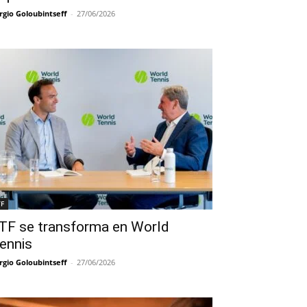
rgio Goloubintseff
-
27/06/2026
TF
TF se transforma en World
ennis
rgio Goloubintseff
-
27/06/2026