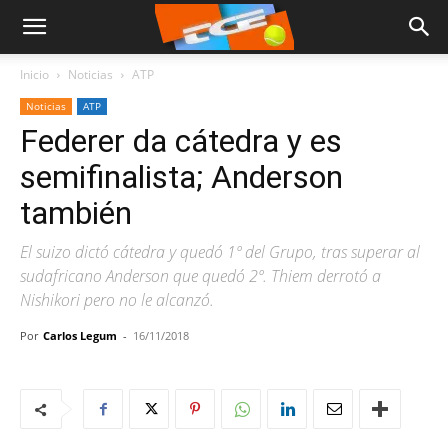
Inicio
Noticias
ATP
Noticias
ATP
Federer da cátedra y es
semifinalista; Anderson
también
El suizo dictó cátedra y quedó 1º del Grupo, tras superar al
sudafricano Anderson que quedó 2º. Thiem derrotó a
Nishikori pero no le alcanzó.
Por
Carlos Legum
-
16/11/2018