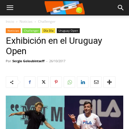
Inicio
Noticias
Challenger
Noticias
Challenger
Día Día
Uruguay Open
Exhibición en el Uruguay
Open
Por
Sergio Goloubintseff
-
26/10/2017