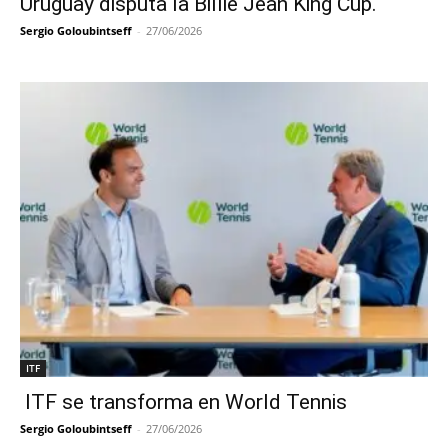
Uruguay disputa la Billie Jean King Cup.
Sergio Goloubintseff
-
27/06/2026
ITF
ITF se transforma en World Tennis
Sergio Goloubintseff
-
27/06/2026