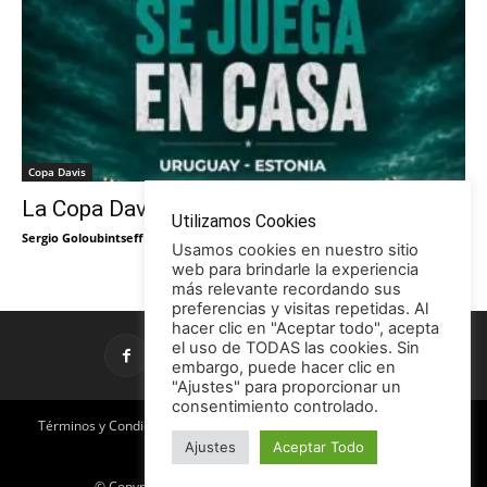
Copa Davis
La Copa Davis vuelve al Círculo
Utilizamos Cookies
Sergio Goloubintseff
-
29/05/2026
Usamos cookies en nuestro sitio
web para brindarle la experiencia
más relevante recordando sus
preferencias y visitas repetidas. Al
hacer clic en "Aceptar todo", acepta
el uso de TODAS las cookies. Sin
embargo, puede hacer clic en
"Ajustes" para proporcionar un
consentimiento controlado.
Términos y Condiciones
Política de Privacidad
Promociones
Ajustes
Aceptar Todo
Publicidad en TCE
Licencia CC
© Copyright 2026 - Tenis con Estilo / TCE Noticias