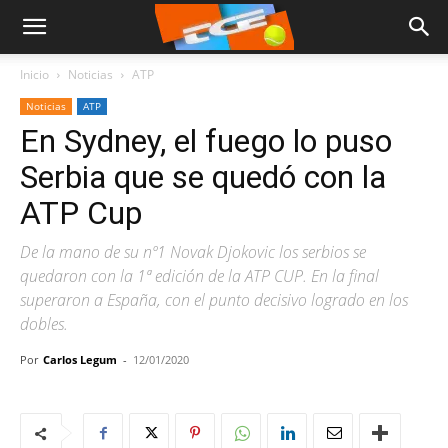
Inicio
Noticias
ATP
Noticias
ATP
En Sydney, el fuego lo puso
Serbia que se quedó con la
ATP Cup
De la mano de su nº1 Novak Djokovic los serbios se
quedaron con la 1ª edición de la ATP CUP. En la final
superaron a España, con el punto decisivo logrado en los
dobles.
Por
Carlos Legum
-
12/01/2020