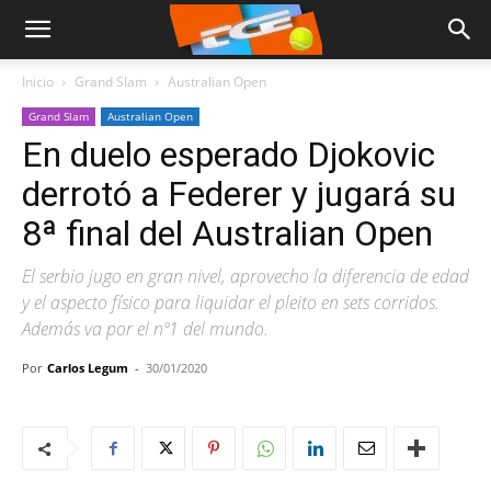
Inicio
Grand Slam
Australian Open
Grand Slam
Australian Open
En duelo esperado Djokovic
derrotó a Federer y jugará su
8ª final del Australian Open
El serbio jugo en gran nivel, aprovecho la diferencia de edad
y el aspecto físico para liquidar el pleito en sets corridos.
Además va por el nº1 del mundo.
Por
Carlos Legum
-
30/01/2020