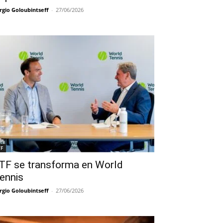
rgio Goloubintseff
-
27/06/2026
TF
TF se transforma en World
ennis
rgio Goloubintseff
-
27/06/2026