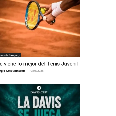
enis de Uruguay
e viene lo mejor del Tenis Juvenil
rgio Goloubintseff
-
10/06/2026