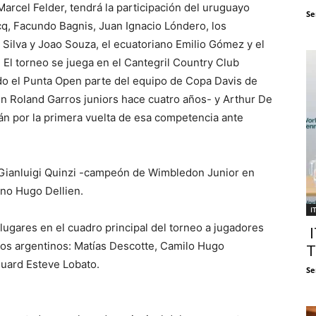
Marcel Felder, tendrá la participación del uruguayo
Se
cq, Facundo Bagnis, Juan Ignacio Lóndero, los
 Silva y Joao Souza, el ecuatoriano Emilio Gómez y el
 El torneo se juega en el Cantegril Country Club
do el Punta Open parte del equipo de Copa Davis de
 Roland Garros juniors hace cuatro años- y Arthur De
n por la primera vuelta de esa competencia ante
no Gianluigi Quinzi -campeón de Wimbledon Junior en
ano Hugo Dellien.
I
ugares en el cuadro principal del torneo a jugadores
I
 los argentinos: Matías Descotte, Camilo Hugo
T
duard Esteve Lobato.
Se