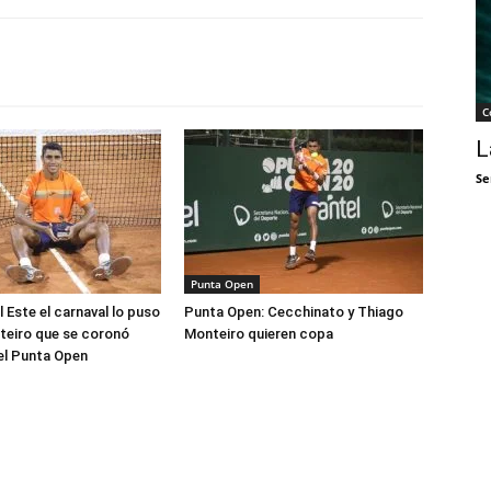
C
L
Se
Punta Open
 Este el carnaval lo puso
Punta Open: Cecchinato y Thiago
teiro que se coronó
Monteiro quieren copa
l Punta Open