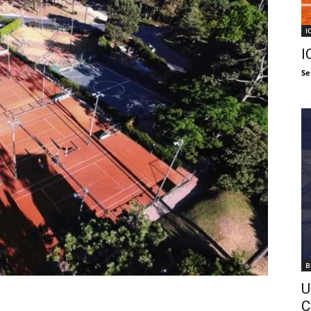
I
I
Se
B
U
C