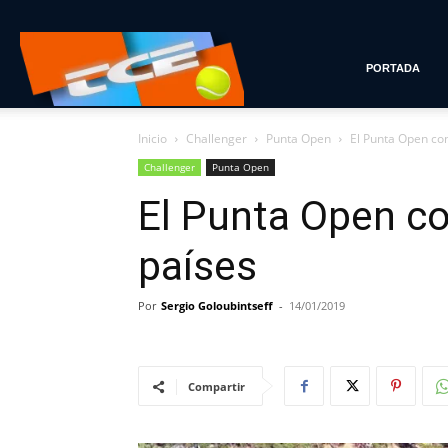
Tenis
PORTADA
Inicio
Challenger
Punta Open
El Punta Open co
con
Challenger
Punta Open
El Punta Open co
Estilo
países
Por
Sergio Goloubintseff
-
14/01/2019
Compartir