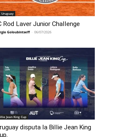
C Uruguay
C Rod Laver Junior Challenge
rgio Goloubintseff
-
06/07/2026
illie Jean King Cup
ruguay disputa la Billie Jean King
up.