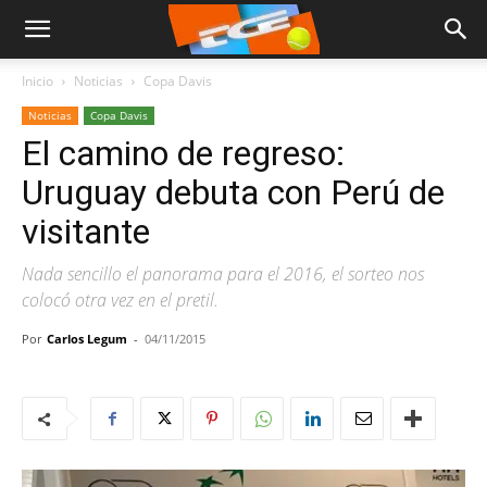
Inicio
Noticias
Copa Davis
Noticias
Copa Davis
El camino de regreso:
Uruguay debuta con Perú de
visitante
Nada sencillo el panorama para el 2016, el sorteo nos
colocó otra vez en el pretil.
Por
Carlos Legum
-
04/11/2015