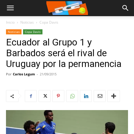
Inicio
Noticias
Copa Davis
Noticias
Copa Davis
Ecuador al Grupo 1 y
Barbados será el rival de
Uruguay por la permanencia
Por
Carlos Legum
-
21/09/2015