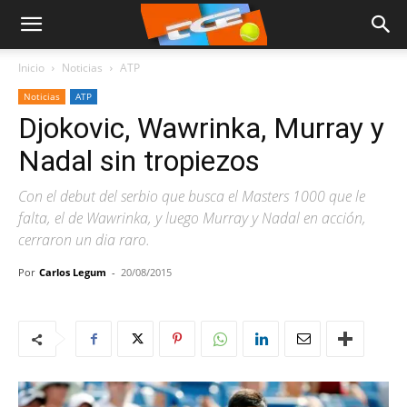
Inicio
Noticias
ATP
Noticias
ATP
Djokovic, Wawrinka, Murray y
Nadal sin tropiezos
Con el debut del serbio que busca el Masters 1000 que le
falta, el de Wawrinka, y luego Murray y Nadal en acción,
cerraron un dia raro.
Por
Carlos Legum
-
20/08/2015