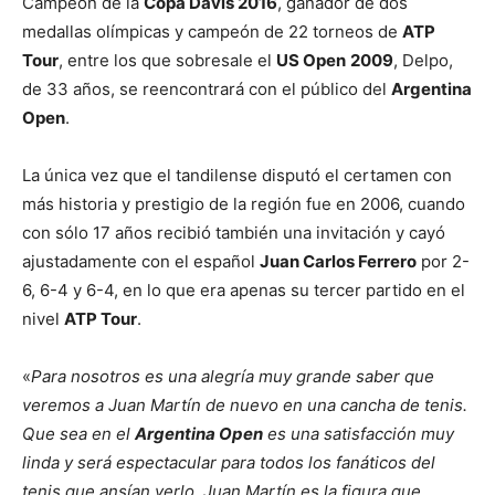
Campeón de la
Copa Davis 2016
, ganador de dos
medallas olímpicas y campeón de 22 torneos de
ATP
Tour
, entre los que sobresale el
US Open
2009
, Delpo,
de 33 años, se reencontrará con el público del
Argentina
Open
.
La única vez que el tandilense disputó el certamen con
más historia y prestigio de la región fue en 2006, cuando
con sólo 17 años recibió también una invitación y cayó
ajustadamente con el español
Juan Carlos Ferrero
por 2-
6, 6-4 y 6-4, en lo que era apenas su tercer partido en el
nivel
ATP Tour
.
«
Para nosotros es una alegría muy grande saber que
veremos a Juan Martín de nuevo en una cancha de tenis.
Que sea en el
Argentina Open
es una satisfacción muy
linda y será espectacular para todos los fanáticos del
tenis que ansían verlo. Juan Martín es la figura que