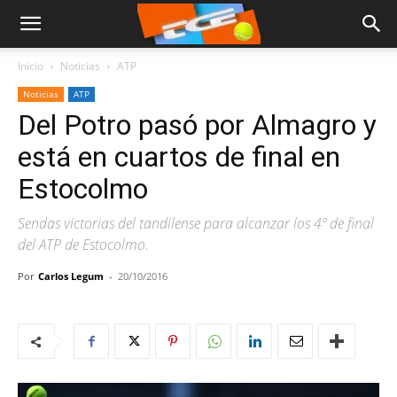
Inicio
Noticias
ATP
Noticias
ATP
Del Potro pasó por Almagro y
está en cuartos de final en
Estocolmo
Sendas victorias del tandilense para alcanzar los 4º de final
del ATP de Estocolmo.
Por
Carlos Legum
-
20/10/2016