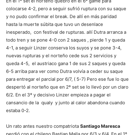
En el 1º set el norteño quebró en el 6º game para
colocarse 4-2, pero a seguir sufrió ruptura con su saque
y no pudo confirmar el break. De allí en más paridad
hasta la muerte súbita que tuvo un desenlace
inesperado, con festival de rupturas. allí Dutra arranca a
todo tren y se pone 4-0 con 2 saques , pierde 1 y queda
4-1, a seguir Linzer conserva los suyos y se pone 3-4,
nuevas rupturas y el norteño cede sus 2 servicios y
queda 4-5, el austriaco gana 1 de sus 2 saques y queda
6-5 arriba para ver como Dutra volvía a ceder su saque
para entregar el parcial por 6/7, ( 5-7) Pero ese fue lo que
despertó al norteño que en 2º set se lo llevó por un claro
6/2. En el 3º y decisivo Linzer empieza a pagar el
cansancio de la qualy y junto al calor abandona cuando
estaba 0-2.
Un rato antes nuestro compatriota
Santiago Maresca
perdió con el chileno Bastian Malla por 6/3 y 6/4. En el 1º