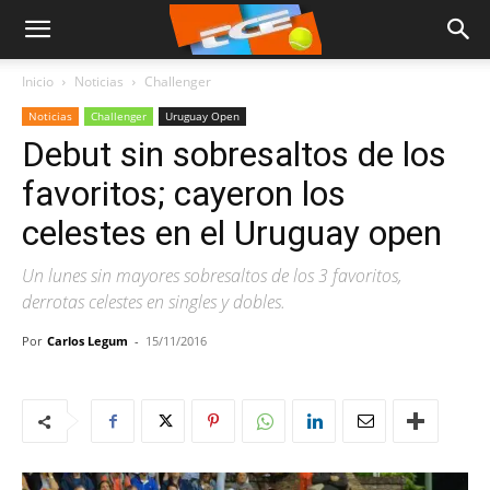
Inicio
Noticias
Challenger
Noticias
Challenger
Uruguay Open
Debut sin sobresaltos de los
favoritos; cayeron los
celestes en el Uruguay open
Un lunes sin mayores sobresaltos de los 3 favoritos,
derrotas celestes en singles y dobles.
Por
Carlos Legum
-
15/11/2016