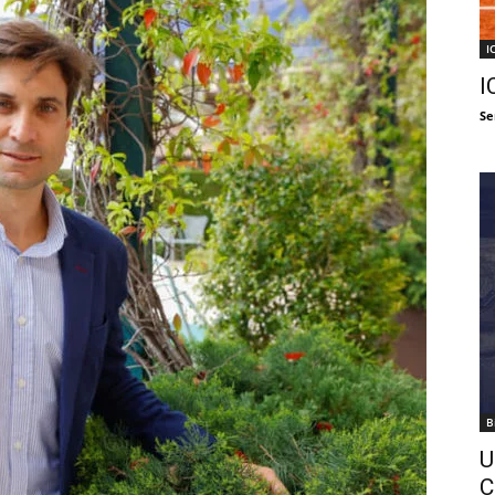
I
I
Se
B
U
C