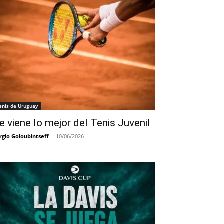
enis de Uruguay
e viene lo mejor del Tenis Juvenil
rgio Goloubintseff
-
10/06/2026