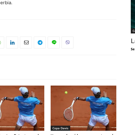
erbia.
C
L
Se
Copa Davis