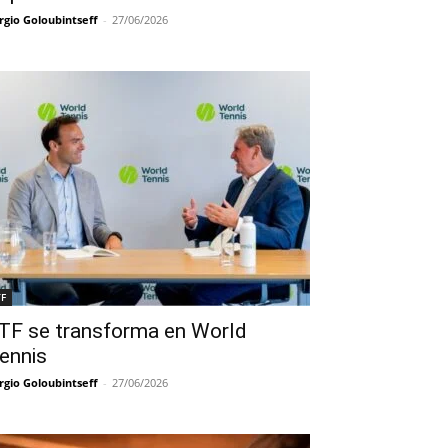
rgio Goloubintseff
-
27/06/2026
TF
TF se transforma en World
ennis
rgio Goloubintseff
-
27/06/2026