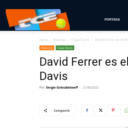
Tenis
PORTADA
Inicio
Noticias
Copa Davis
David Ferrer es el di
con
Noticias
Copa Davis
David Ferrer es e
Estilo
Davis
Por
Sergio Goloubintseff
-
21/06/2022
Compartir