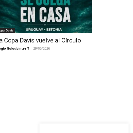
opa Davis
a Copa Davis vuelve al Círculo
rgio Goloubintseff
-
29/05/2026