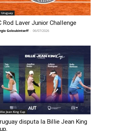
C Uruguay
C Rod Laver Junior Challenge
rgio Goloubintseff
-
06/07/2026
illie Jean King Cup
ruguay disputa la Billie Jean King
up.