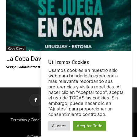
Copa Davis
La Copa Davis vuelve al Círculo
Utilizamos Cookies
Sergio Goloubintseff
-
29/05/2026
Usamos cookies en nuestro sitio
web para brindarle la experiencia
más relevante recordando sus
preferencias y visitas repetidas. Al
hacer clic en "Aceptar todo", acepta
el uso de TODAS las cookies. Sin
embargo, puede hacer clic en
"Ajustes" para proporcionar un
consentimiento controlado.
Términos y Condiciones
Política de Privacidad
Promociones
Ajustes
Aceptar Todo
Publicidad en TCE
Licencia CC
© Copyright 2026 - Tenis con Estilo / TCE Noticias