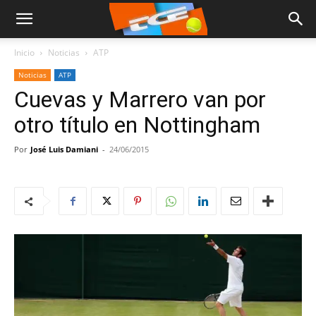
Inicio
Noticias
ATP
Noticias
ATP
Cuevas y Marrero van por
otro título en Nottingham
Por
José Luis Damiani
-
24/06/2015