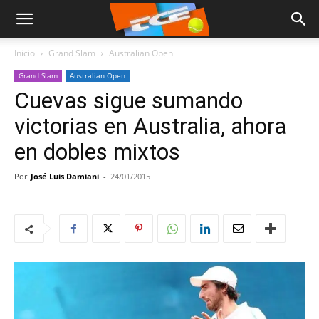
Inicio
Grand Slam
Australian Open
Grand Slam
Australian Open
Cuevas sigue sumando
victorias en Australia, ahora
en dobles mixtos
Por
José Luis Damiani
-
24/01/2015