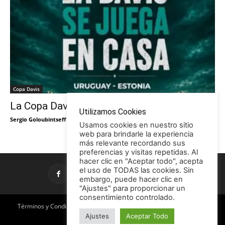
Copa Davis
La Copa Davis vuelve al Círculo
Utilizamos Cookies
Sergio Goloubintseff
-
29/05/2026
Usamos cookies en nuestro sitio
web para brindarle la experiencia
más relevante recordando sus
preferencias y visitas repetidas. Al
hacer clic en "Aceptar todo", acepta
el uso de TODAS las cookies. Sin
embargo, puede hacer clic en
"Ajustes" para proporcionar un
consentimiento controlado.
Términos y Condiciones
Política de Privacidad
Promociones
Ajustes
Aceptar Todo
Publicidad en TCE
Licencia CC