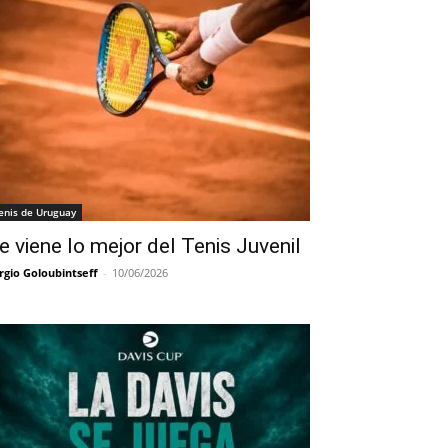
enis de Uruguay
e viene lo mejor del Tenis Juvenil
rgio Goloubintseff
-
10/06/2026