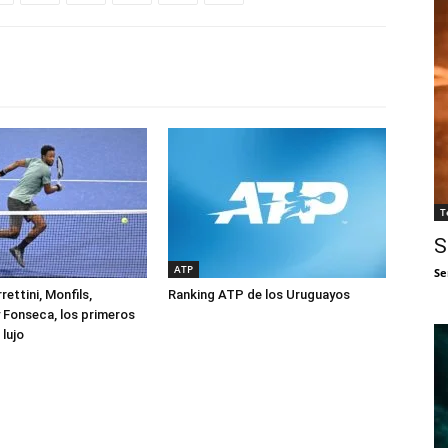
T
S
ATP
Se
rettini, Monfils,
Ranking ATP de los Uruguayos
 Fonseca, los primeros
lujo