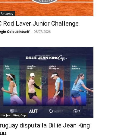
C Uruguay
C Rod Laver Junior Challenge
rgio Goloubintseff
-
06/07/2026
illie Jean King Cup
ruguay disputa la Billie Jean King
up.