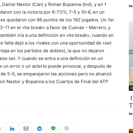
, Daniel Nestor (Can) y Rohan Bopanna (Ind), y en 1
Se
ron con la victoria por 6-7(11), 7-5 y 10-6, en un
 se quedaron con 86 puntos de los 162 jugados. Un 1er
3-11 en el »tie break» a favor de Cuevas – Marrero, y
también iría a una definición en »tie break», cuando en
e falta dejó a los rivales con una oportunidad de »set
aja en los partidos de dobles), la que no dejaron
ese set. Y cuando se entra a una definición en un
ue un error o un acierto puede provocar, y después de
e de 5-0, se emparejaron las acciones pero no alcanzó
saron Nestor y Bopanna a los Cuartos de Final del ATP
I
I
T
Se