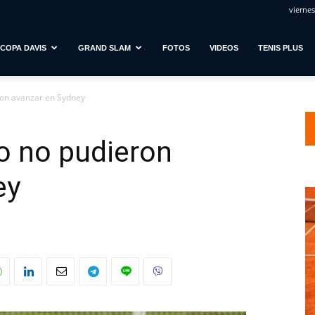
viernes
COPA DAVIS
GRAND SLAM
FOTOS
VIDEOS
TENIS PLUS
ron avanzar en Sydney
o no pudieron
ey