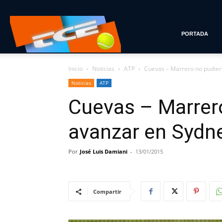
Tenis
PORTADA
Inicio
Noticias
ATP
Cuevas – Marrero no pudie
con
Noticias
ATP
Cuevas – Marrer
Estilo
avanzar en Sydn
Por
José Luis Damiani
-
13/01/2015
Compartir