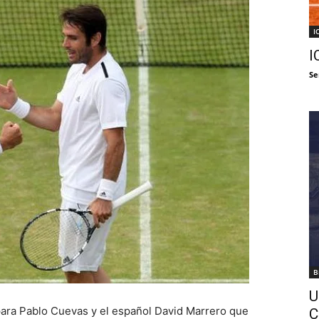
I
I
Se
B
U
 para Pablo Cuevas y el español David Marrero que
C