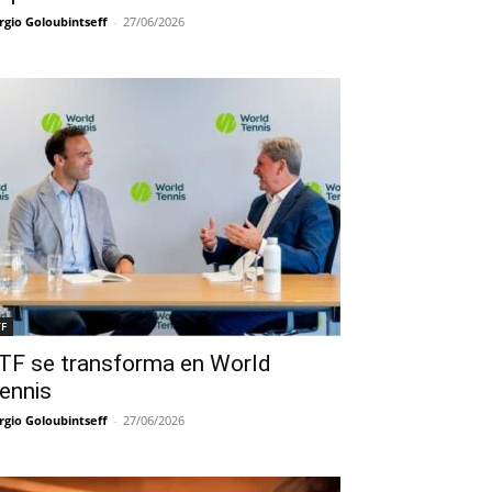
rgio Goloubintseff
-
27/06/2026
TF
TF se transforma en World
ennis
rgio Goloubintseff
-
27/06/2026