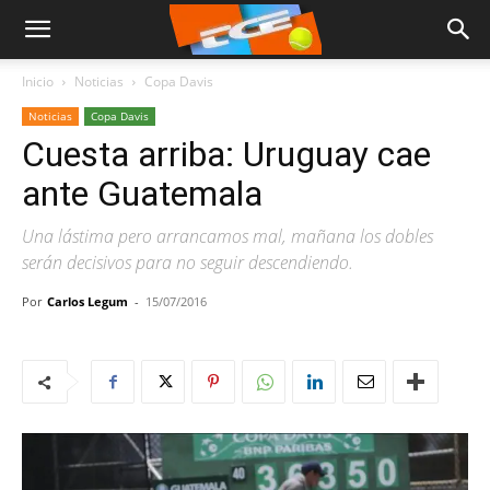
Inicio
Noticias
Copa Davis
Noticias
Copa Davis
Cuesta arriba: Uruguay cae
ante Guatemala
Una lástima pero arrancamos mal, mañana los dobles
serán decisivos para no seguir descendiendo.
Por
Carlos Legum
-
15/07/2016