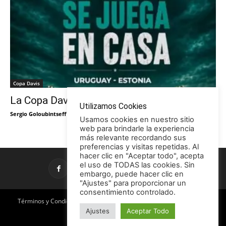
Copa Davis
La Copa Davis vuelve al Círculo
Utilizamos Cookies
Sergio Goloubintseff
-
29/05/2026
Usamos cookies en nuestro sitio
web para brindarle la experiencia
más relevante recordando sus
preferencias y visitas repetidas. Al
hacer clic en "Aceptar todo", acepta
el uso de TODAS las cookies. Sin
embargo, puede hacer clic en
"Ajustes" para proporcionar un
consentimiento controlado.
Términos y Condiciones
Política de Privacidad
Promociones
Ajustes
Aceptar Todo
Publicidad en TCE
Licencia CC