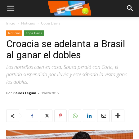
Inicio
Noticias
Copa Davis
Noticias
Copa Davis
Croacia se adelanta a Brasil
al ganar el dobles
Los norteños caen en casa, Sousa perdió con Coric, el
partido suspendido por lluvia y este sábado la visita gano
los dobles.
Por
Carlos Legum
-
19/09/2015