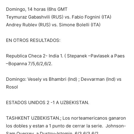
Domingo, 14 horas (6hs GMT
Teymuraz Gabashvili (RUS) vs. Fabio Fognini (ITA)
Andrey Rublev (RUS) vs. Simone Bolelli (ITA)
EN OTROS RESULTADOS:
Republica Checa 2- India 1. ( Stepanek –Pavlasek a Paes
–Bopanna 7/5,6/2,6/2.
Domingo: Vesely vs Bhambri (Ind) ; Devvarman (Ind) vs
Rosol
ESTADOS UNIDOS 2 -1 A UZBEKISTAN.
TASHKENT UZBEKISTAN.; Los norteamericanos ganaron
los dobles y estan a 1 punto de cerrar la serie. Johnson-
Sam Querrey a Dustov-Istomin 6/3,6/3,6/2.