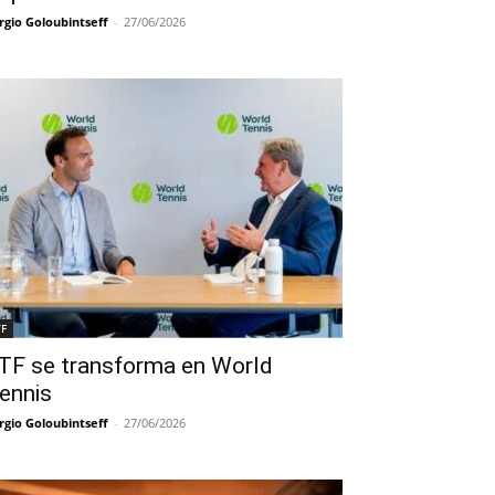
rgio Goloubintseff
-
27/06/2026
TF
TF se transforma en World
ennis
rgio Goloubintseff
-
27/06/2026