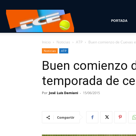
Tenis
PORTADA
Inicio
Noticias
ATP
Buen comienzo de Cuevas e
con
Noticias
ATP
Buen comienzo d
Estilo
temporada de c
Por
José Luis Damiani
-
15/06/2015
Compartir