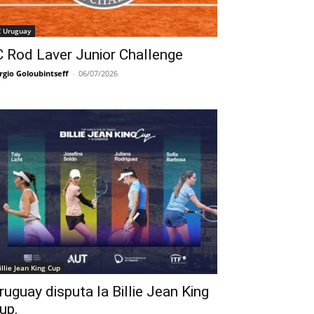
C Uruguay
C Rod Laver Junior Challenge
rgio Goloubintseff
-
06/07/2026
illie Jean King Cup
ruguay disputa la Billie Jean King
up.