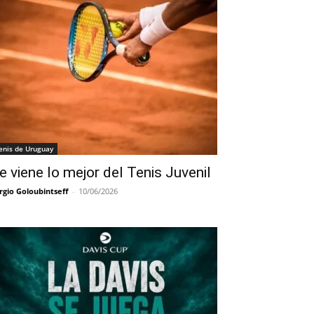
enis de Uruguay
e viene lo mejor del Tenis Juvenil
rgio Goloubintseff
-
10/06/2026