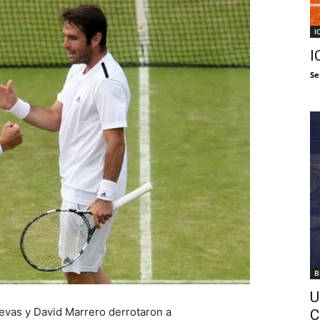
I
I
Se
B
U
evas y David Marrero derrotaron a
C