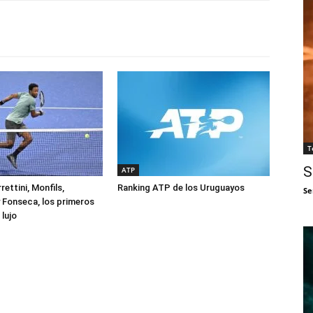
T
S
ATP
rettini, Monfils,
Ranking ATP de los Uruguayos
Se
 Fonseca, los primeros
lujo