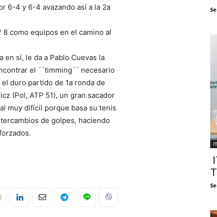
or 6-4 y 6-4 avazando así a la 2a
Se
° 8 como equipos en el camino al
a en sí, le da a Pablo Cuevas la
encontrar el ´´timming´´ necesario
el duro partido de 1a ronda de
cz (Pol, ATP 51), un gran sacador
al muy difícil porque basa su tenis
ntercambios de golpes, haciendo
forzados.
I
I
T
Se